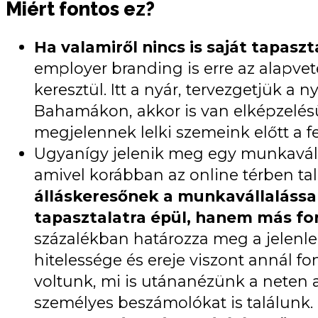
Miért fontos ez?
Ha valamiről nincs is saját tapasz
employer branding is erre az alapve
keresztül. Itt a nyár, tervezgetjük a
Bahamákon, akkor is van elképzelésün
megjelennek lelki szemeink előtt a 
Ugyanígy jelenik meg egy munkaválla
amivel korábban az online térben talá
álláskeresőnek a munkavállalássa
tapasztalatra épül, hanem más fo
százalékban határozza meg a jelenle
hitelessége és ereje viszont annál 
voltunk, mi is utánanézünk a neten 
személyes beszámolókat is találunk.