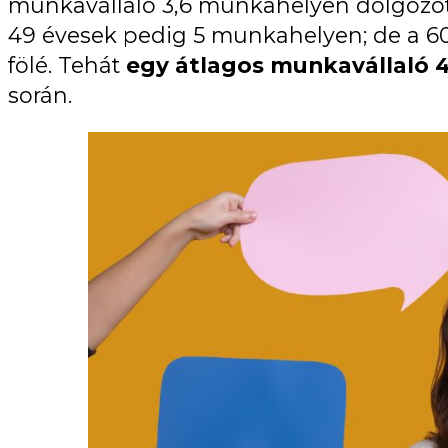
munkavállaló 3,6 munkahelyen dolgozott 
49 évesek pedig 5 munkahelyen; de a 60
fölé. Tehát
egy átlagos munkavállaló 4
során.