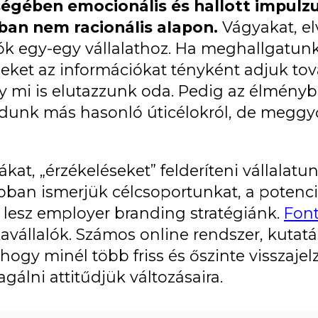
égében emocionális és hallott impulz
kban nem racionális alapon.
Vágyakat, el
ók egy-egy vállalathoz. Ha meghallgatun
ket az információkat tényként adjuk tov
y mi is elutazzunk oda. Pedig az élmény
udunk más hasonló úticélokról, de megg
at, „érzékeléseket” felderíteni vállalatun
obban ismerjük célcsoportunkat, a potenci
lesz employer branding stratégiánk.
Font
vállalók. Számos online rendszer, kutatá
hogy minél több friss és őszinte visszajel
álni attitűdjük változásaira.