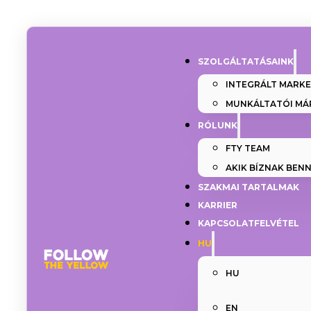
SZOLGÁLTATÁSAINK
INTEGRÁLT MARK
MUNKÁLTATÓI MÁ
RÓLUNK
FTY TEAM
AKIK BÍZNAK BEN
SZAKMAI TARTALMAK
KARRIER
KAPCSOLATFELVÉTEL
HU
HU
EN