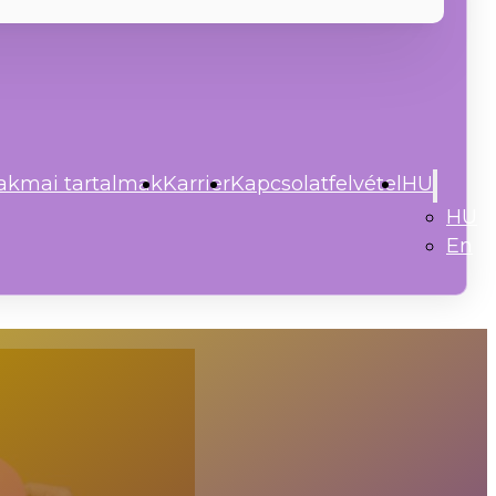
akmai tartalmak
Karrier
Kapcsolatfelvétel
HU
HU
En