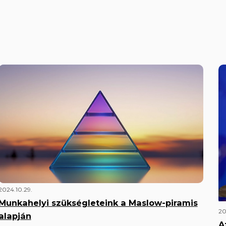
2024.10.29.
Munkahelyi szükségleteink a Maslow-piramis
20
alapján
A