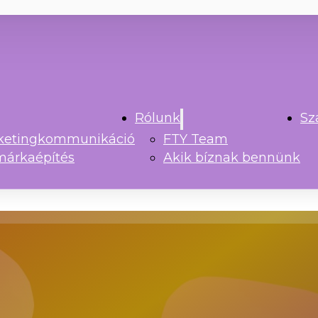
Rólunk
Sz
rketingkommunikáció
FTY Team
márkaépítés
Akik bíznak bennünk