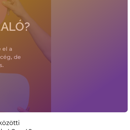
LALÓ?
 el a
 cég, de
s.
közötti