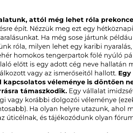
talatunk, attól még lehet róla prekonc
tésre épít. Nézzük meg ezt egy hétköznap
 nyaralásunkat. Ha még sose jártunk példáu
k róla, milyen lehet egy karibi nyaralás
fehér homokos tengerpartok fölé nyúló pá
ló előtt is egy adott cég neve hallatán 
lkozott vagy az ismerőseitől hallott.
Egy
l kapcsolatos véleménye is döntően n
rrásra támaszkodik.
Egy vállalat imidzsé
gi vagy korábbi dolgozói véleménye (eze
fontosabb). Ha olyan helyre utazunk, ahol
az úticélnak, és tájékozódunk olyan fóru