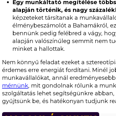
Egy munkáltató megítélése többs
alapján történik, és nagy százalé
képzeteket társítanak a munkavállal
élménybeszámolót a Bahamákról, eze
bennünk pedig felébred a vágy, hog
alapján valószínűleg semmit nem t
minket a hallottak.
Nem könnyű feladat ezeket a sztereotípiák
érdemes erre energiát fordítani. Minél j
munkavállalókat, annál eredményesebb 
mérnünk
, mit gondolnak rólunk a munka
szolgáltatás lehet segítségünkre abban, 
gyűjtsünk be, és hatékonyan tudjunk reag