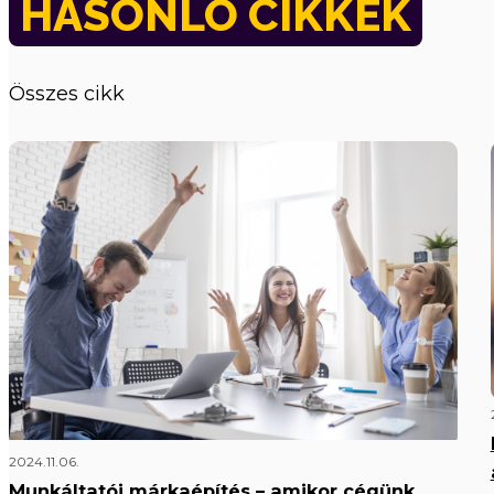
HASONLÓ CIKKEK
Összes cikk
2024.11.06.
Munkáltatói márkaépítés – amikor cégünk