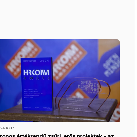
24.10.18.
zonos értékrendű zsűri, erős projektek – az