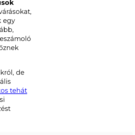
usok
várásokat,
k egy
ább,
beszámoló
yőznek
król, de
ális
os tehát
si
zést