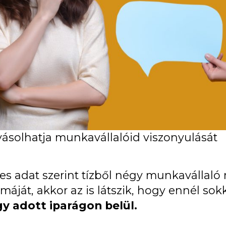
yásolhatja munkavállalóid viszonyulását
s adat szerint tízből négy munkavállaló
áját, akkor az is látszik, hogy ennél sok
y adott iparágon belül.