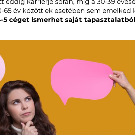
eddig karrierje során, míg a 30-39 évesek
-65 év közöttiek esetében sem emelkedik
-5 céget ismerhet saját tapasztalatbó