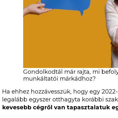
Gondolkodtál már rajta, mi befol
munkáltatói márkádhoz?
Ha ehhez hozzávesszük, hogy egy 2022-e
legalább egyszer otthagyta korábbi szakm
kevesebb cégről van tapasztalatuk eg