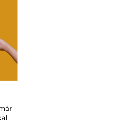
 már
kal