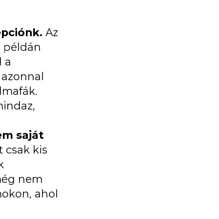
epciónk.
Az
i példán
l a
, azonnal
lmafák.
mindaz,
em saját
t csak kis
k
 még nem
mokon, ahol