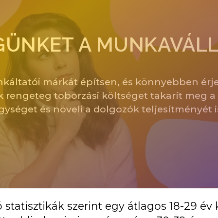
ÉGÜNKET A MUNKAVÁL
áltatói márkát építsen, és könnyebben érje
 rengeteg toborzási költséget takarít meg a
 egységet és növeli a dolgozók teljesítményét i
statisztikák szerint egy átlagos 18-29 év 