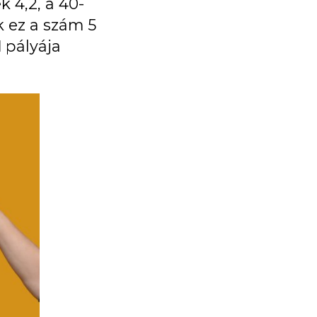
 4,2, a 40-
 ez a szám 5
l
pályája