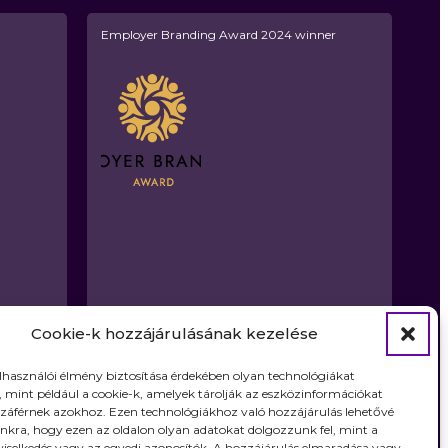
Employer Branding Award 2024 winner
Cookie-k hozzájárulásának kezelése
elhasználói élmény biztosítása érdekében olyan technológiákat
 mint például a cookie-k, amelyek tárolják az eszközinformációkat
záférnek azokhoz. Ezen technológiákhoz való hozzájárulás lehetővé
nkra, hogy ezen az oldalon olyan adatokat dolgozzunk fel, mint a
viselkedés vagy az egyedi azonosítók. A hozzájárulás elmaradása vagy