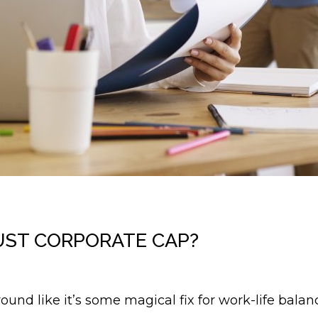
JUST CORPORATE CAP?
d around like it’s some magical fix for work-life bal