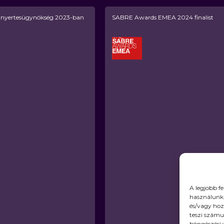
yertesügynökség 2023-ban
SABRE Awards EMEA 2024 finalist
A legjobb f
használunk,
és/vagy hoz
teszi számu
böngészési 