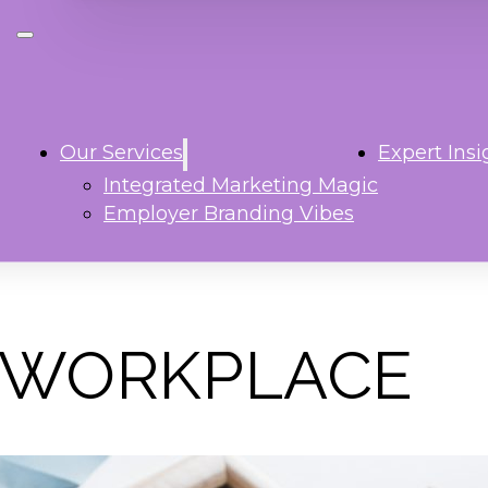
Our Services
Expert Insi
Integrated Marketing Magic
Employer Branding Vibes
E WORKPLACE