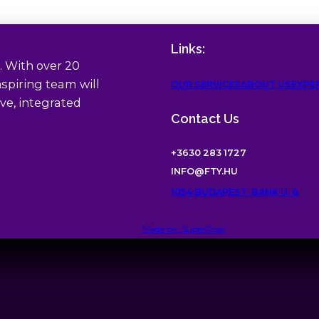
Links:
. With over 20
spiring team will
OUR SERVICES
ABOUT US
EXPE
ve, integrated
Contact Us
+3630 283 1727
INFO@FTY.HU
1054 BUDAPEST, BANK U. 6
Made by: SuperPixel