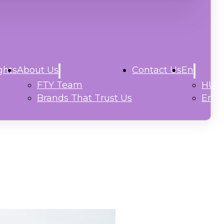
ghts
About Us
Contact Us
En
FTY Team
HU
Brands That Trust Us
En