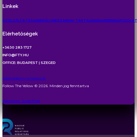
Linkek
SZOLGÁLTATÁSAINK
RÓLUNK
SZAKMAI TARTALMAK
KARRIER
KAPCSOLA
Elérhetőségek
+3630 283 1727
INFO@FTY.HU
OFFICE: BUDAPEST | SZEGED
Adatvédelmi nyilatkozat
Follow The Yellow © 2026. Minden jog fenntartva
Készítette: SuperPixel