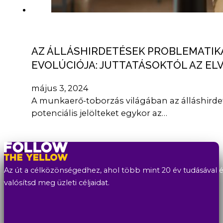
AZ ÁLLÁSHIRDETÉSEK PROBLEMATIKÁJ
EVOLÚCIÓJA: JUTTATÁSOKTÓL AZ EL
május 3, 2024
A munkaerő-toborzás világában az álláshirde
potenciális jelölteket egykor az…
Az út a célközönségedhez, ahol több mint 20 év tudásával és
valósítsd meg üzleti céljaidat.