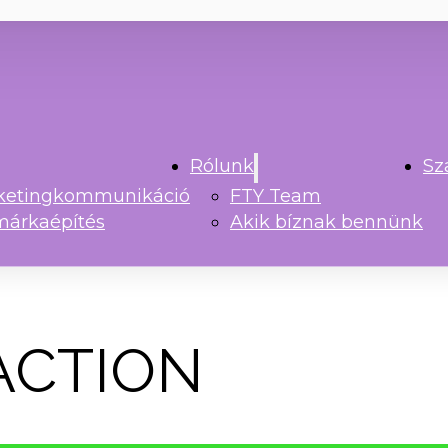
Rólunk
Sz
rketingkommunikáció
FTY Team
márkaépítés
Akik bíznak bennünk
ACTION