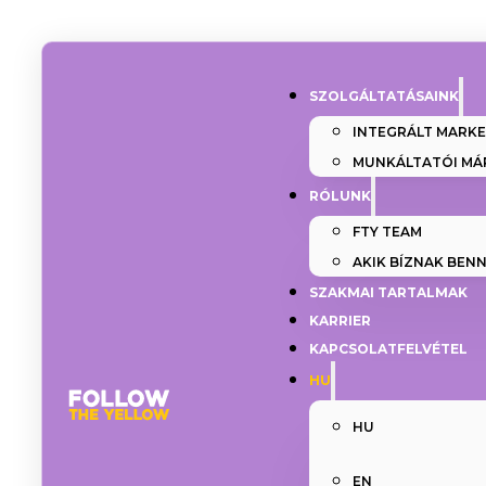
SZOLGÁLTATÁSAINK
INTEGRÁLT MARK
MUNKÁLTATÓI MÁ
RÓLUNK
FTY TEAM
AKIK BÍZNAK BEN
SZAKMAI TARTALMAK
KARRIER
KAPCSOLATFELVÉTEL
HU
HU
EN