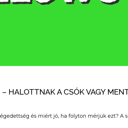
 – HALOTTNAK A CSÓK VAGY MEN
légedettség és miért jó, ha folyton mérjük ezt? A 