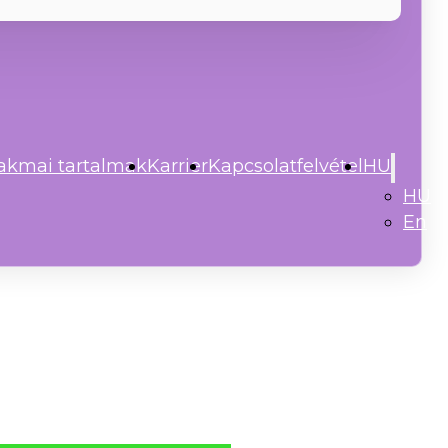
akmai tartalmak
Karrier
Kapcsolatfelvétel
HU
HU
En