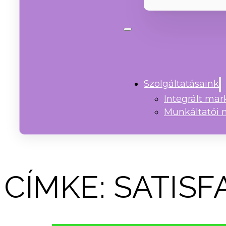
Szolgáltatásaink
Integrált ma
Munkáltatói 
CÍMKE:
SATISF