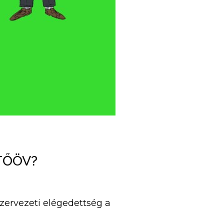
TŐÖV?
szervezeti elégedettség a