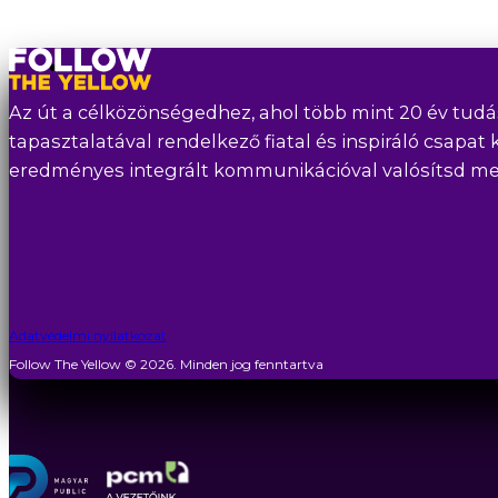
Az út a célközönségedhez, ahol több mint 20 év tudá
tapasztalatával rendelkező fiatal és inspiráló csapat 
eredményes integrált kommunikációval valósítsd meg 
Adatvédelmi nyilatkozat
Follow The Yellow © 2026. Minden jog fenntartva