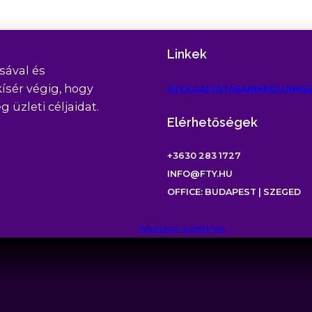
Linkek
sával és
kísér végig, hogy
SZOLGÁLTATÁSAINK
RÓLUNK
S
üzleti céljaidat.
Elérhetőségek
+3630 283 1727
INFO@FTY.HU
OFFICE: BUDAPEST | SZEGED
Készítette: SuperPixel