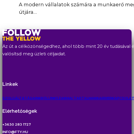
A modern vállalatok számára a munkaerő meg
útjára…
Az út a célközönségedhez, ahol több mint 20 év tudásával és
valósítsd meg üzleti céljaidat.
Linkek
SZOLGÁLTATÁSAINK
RÓLUNK
SZAKMAI TARTALMAK
KARRIER
KAPCSOLA
Elérhetőségek
+3630 283 1727
INFO@FTY.HU