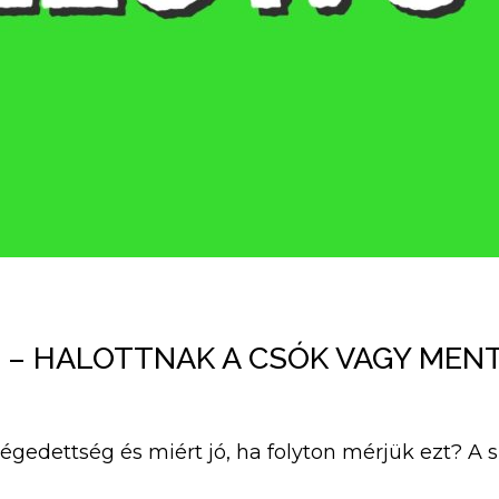
 – HALOTTNAK A CSÓK VAGY MEN
légedettség és miért jó, ha folyton mérjük ezt? A 