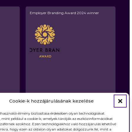
Employer Branding Award 2024 winner
Cookie-k hozzájárulásának kezelése
elhasználói élmény biztosítása érdekében olyan technológiákat
 mint például a cookie-k, amelyek tárolják az eszközinformációkat
záférnek azokhoz. Ezen technológiákhoz való hozzájárulás lehetővé
nkra, hogy ezen az oldalon olyan adatokat dolgozzunk fel, mint a