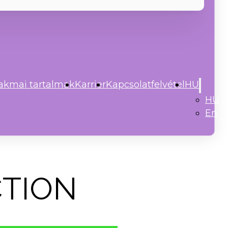
akmai tartalmak
Karrier
Kapcsolatfelvétel
HU
HU
En
CTION