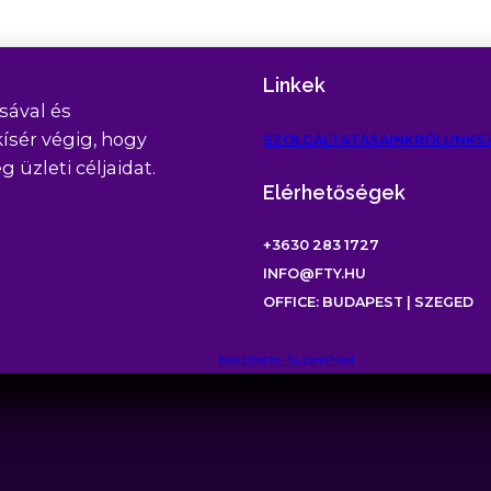
Linkek
sával és
kísér végig, hogy
SZOLGÁLTATÁSAINK
RÓLUNK
S
üzleti céljaidat.
Elérhetőségek
+3630 283 1727
INFO@FTY.HU
OFFICE: BUDAPEST | SZEGED
Készítette: SuperPixel