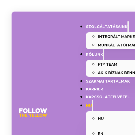
SZOLGÁLTATÁSAINK
INTEGRÁLT MARK
MUNKÁLTATÓI MÁ
RÓLUNK
FTY TEAM
AKIK BÍZNAK BEN
SZAKMAI TARTALMAK
KARRIER
KAPCSOLATFELVÉTEL
HU
HU
EN