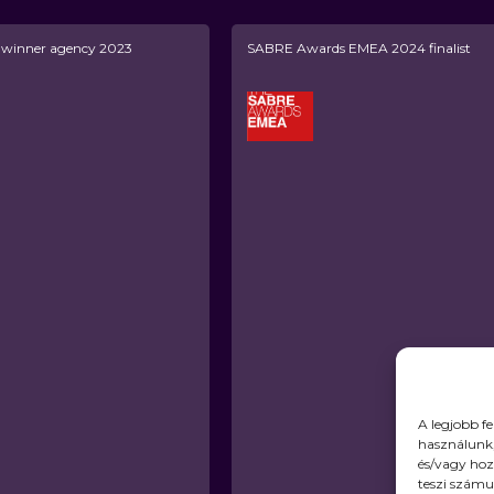
inner agency 2023
SABRE Awards EMEA 2024 finalist
A legjobb f
használunk,
és/vagy hoz
teszi számu