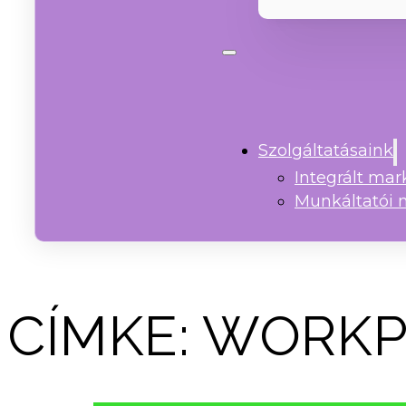
Szolgáltatásaink
Integrált ma
Munkáltatói 
CÍMKE:
WORKP