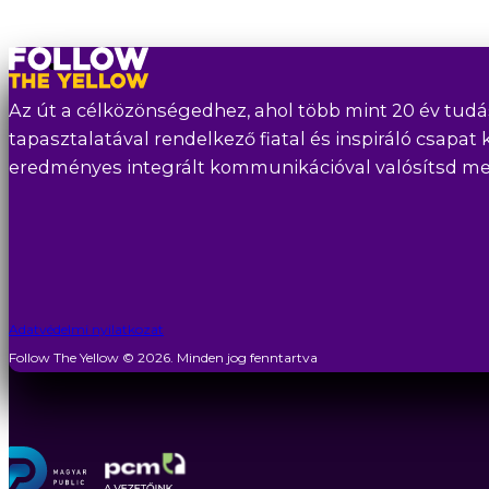
Az út a célközönségedhez, ahol több mint 20 év tudá
tapasztalatával rendelkező fiatal és inspiráló csapat 
eredményes integrált kommunikációval valósítsd meg 
Adatvédelmi nyilatkozat
Follow The Yellow © 2026. Minden jog fenntartva