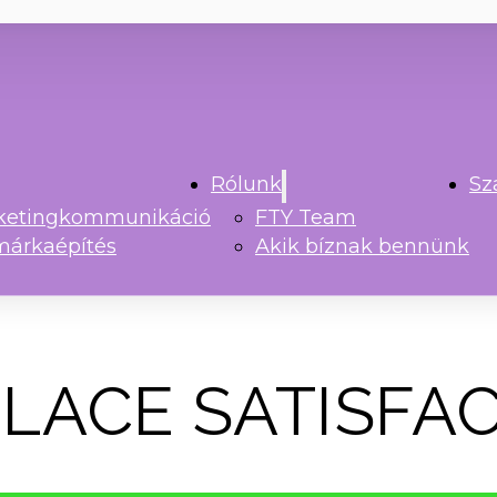
Rólunk
Sz
rketingkommunikáció
FTY Team
márkaépítés
Akik bíznak bennünk
LACE SATISFA