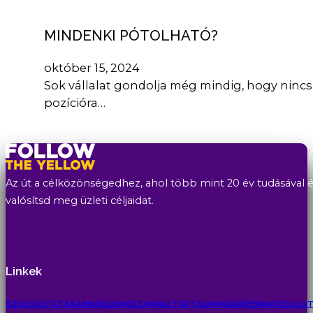
MINDENKI PÓTOLHATÓ?
október 15, 2024
Sok vállalat gondolja még mindig, hogy nincs
pozícióra…
Az út a célközönségedhez, ahol több mint 20 év tudásával és
valósítsd meg üzleti céljaidat.
Linkek
SZOLGÁLTATÁSAINK
RÓLUNK
SZAKMAI TARTALMAK
KARRIER
KAPCSOLA