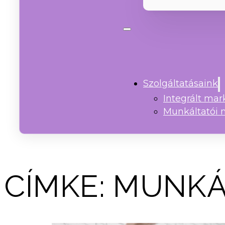
Szolgáltatásaink
Integrált ma
Munkáltatói 
CÍMKE:
MUNKÁ