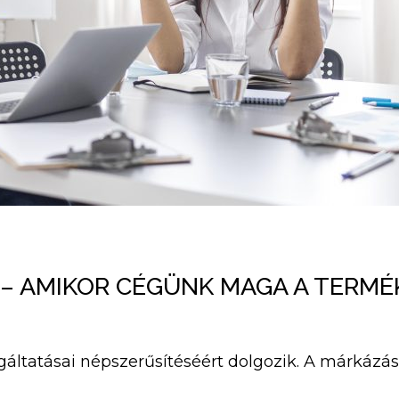
– AMIKOR CÉGÜNK MAGA A TERMÉ
olgáltatásai népszerűsítéséért dolgozik. A márká