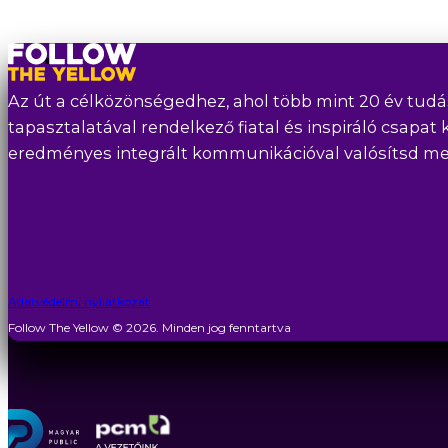
Az út a célközönségedhez, ahol több mint 20 év tudá
tapasztalatával rendelkező fiatal és inspiráló csapat 
eredményes integrált kommunikációval valósítsd meg 
Adatvédelmi nyilatkozat
Follow The Yellow © 2026. Minden jog fenntartva