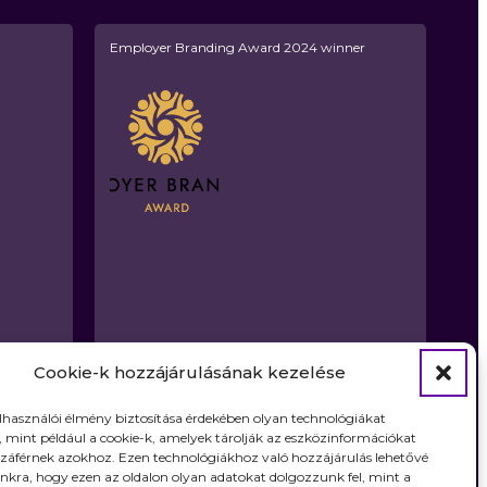
Employer Branding Award 2024 winner
Cookie-k hozzájárulásának kezelése
elhasználói élmény biztosítása érdekében olyan technológiákat
 mint például a cookie-k, amelyek tárolják az eszközinformációkat
záférnek azokhoz. Ezen technológiákhoz való hozzájárulás lehetővé
nkra, hogy ezen az oldalon olyan adatokat dolgozzunk fel, mint a