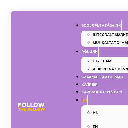
SZOLGÁLTATÁSAINK
INTEGRÁLT MARK
MUNKÁLTATÓI MÁ
RÓLUNK
FTY TEAM
AKIK BÍZNAK BEN
SZAKMAI TARTALMAK
KARRIER
KAPCSOLATFELVÉTEL
HU
HU
EN