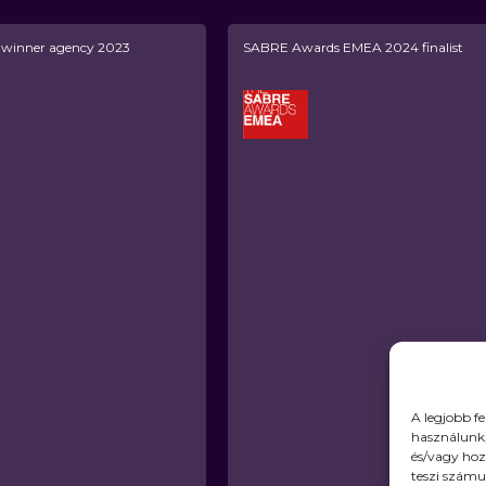
inner agency 2023
SABRE Awards EMEA 2024 finalist
A legjobb f
használunk,
és/vagy hoz
teszi számu