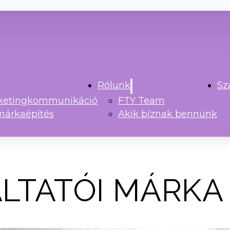
Rólunk
Sz
rketingkommunikáció
FTY Team
márkaépítés
Akik bíznak bennünk
LTATÓI MÁRKA