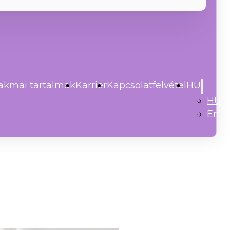
akmai tartalmak
Karrier
Kapcsolatfelvétel
HU
HU
En