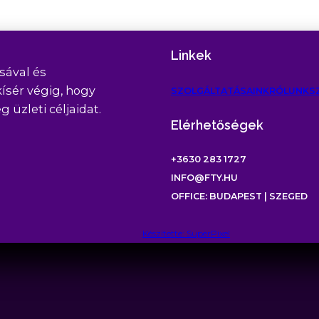
Linkek
sával és
kísér végig, hogy
SZOLGÁLTATÁSAINK
RÓLUNK
S
üzleti céljaidat.
Elérhetőségek
+3630 283 1727
INFO@FTY.HU
OFFICE: BUDAPEST | SZEGED
Készítette: SuperPixel