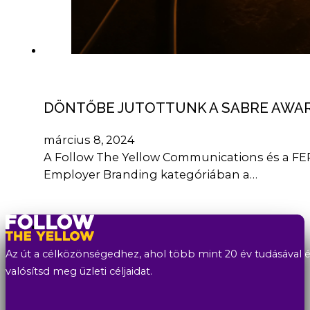
DÖNTŐBE JUTOTTUNK A SABRE AWA
március 8, 2024
A Follow The Yellow Communications és a F
Employer Branding kategóriában a…
Az út a célközönségedhez, ahol több mint 20 év tudásával és
valósítsd meg üzleti céljaidat.