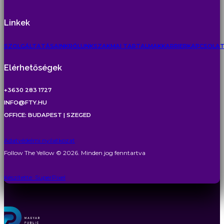
Linkek
SZOLGÁLTATÁSAINK
RÓLUNK
SZAKMAI TARTALMAK
KARRIER
KAPCSOLA
Elérhetőségek
+3630 283 1727
INFO@FTY.HU
OFFICE: BUDAPEST | SZEGED
Adatvédelmi nyilatkozat
Follow The Yellow © 2026. Minden jog fenntartva
Készítette: SuperPixel