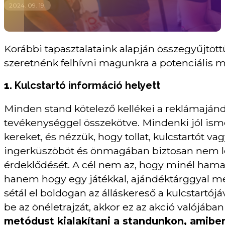
2024. 09. 19.
Korábbi tapasztalataink alapján összegyűjtöt
szeretnénk felhívni magunkra a potenciális m
1.
Kulcstartó információ helyett
Minden stand kötelező kellékei a reklámajánd
tevékenységgel összekötve. Mindenki jól ism
kereket, és nézzük, hogy tollat, kulcstartót v
ingerküszöböt és önmagában biztosan nem lesz
érdeklődését. A cél nem az, hogy minél hamar
hanem hogy egy játékkal, ajándéktárggyal me
sétál el boldogan az álláskereső a kulcstartó
be az önéletrajzát, akkor ez az akció valójáb
metódust kialakítani a standunkon, amiben