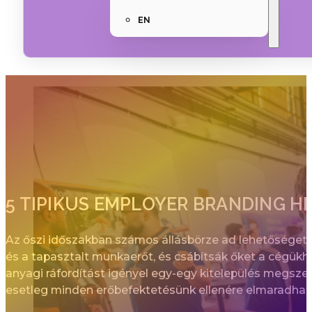
EN
5 TIPIKUS EMPLOYER BRANDING H
Az őszi időszakban számos állásbörze ad lehetőséget a
és a tapasztalt munkaerőt, és csábítsák őket a cégükh
anyagi ráfordítást igényel egy-egy kitelepülés megszerv
esetleg minden erőbefektetésünk ellenére elmaradhat