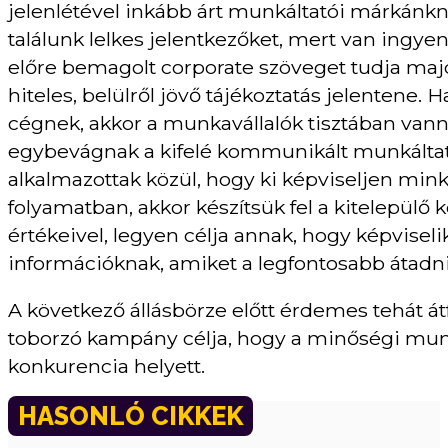
jelenlétével inkább árt munkáltatói márkánknak
találunk lelkes jelentkezőket, mert van ingye
előre bemagolt corporate szöveget tudja majd 
hiteles, belülről jövő tájékoztatás jelentene. 
cégnek, akkor a munkavállalók tisztában vann
egybevágnak a kifelé kommunikált munkáltatói
alkalmazottak közül, hogy ki képviseljen min
folyamatban, akkor készítsük fel a kitelepül
értékeivel, legyen célja annak, hogy képvisel
információknak, amiket a legfontosabb átadni
A következő állásbörze előtt érdemes tehát átfu
toborzó kampány célja, hogy a minőségi mun
konkurencia helyett.
HASONLÓ CIKKEK