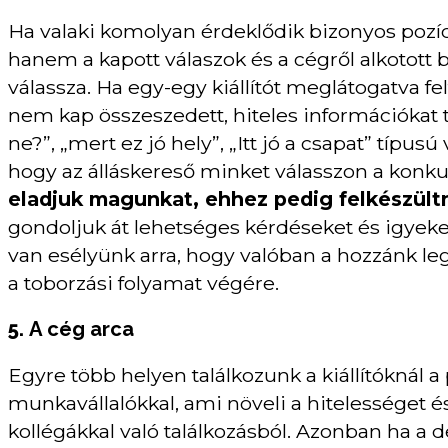
Ha valaki komolyan érdeklődik bizonyos pozíc
hanem a kapott válaszok és a cégről alkotott
válassza. Ha egy-egy kiállítót meglátogatva fe
nem kap összeszedett, hiteles információkat ta
ne?”, „mert ez jó hely”, „Itt jó a csapat” típu
hogy az álláskereső minket válasszon a konku
eladjuk magunkat, ehhez pedig felkészültn
gondoljuk át lehetséges kérdéseket és igyekez
van esélyünk arra, hogy valóban a hozzánk 
a toborzási folyamat végére.
5.
A cég arca
Egyre több helyen találkozunk a kiállítóknál a 
munkavállalókkal, ami növeli a hitelességet 
kollégákkal való találkozásból. Azonban ha a 