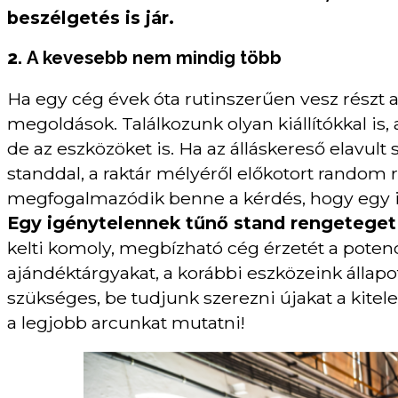
beszélgetés is jár.
2.
A kevesebb nem mindig több
Ha egy cég évek óta rutinszerűen vesz részt a
megoldások. Találkozunk olyan kiállítókkal is, 
de az eszközöket is. Ha az álláskereső elavult 
standdal, a raktár mélyéről előkotort random 
megfogalmazódik benne a kérdés, hogy egy i
Egy igénytelennek tűnő stand rengeteget 
kelti komoly, megbízható cég érzetét a poten
ajándéktárgyakat, a korábbi eszközeink állap
szükséges, be tudjunk szerezni újakat a kitele
a legjobb arcunkat mutatni!