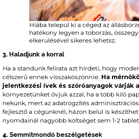
Hiába települ ki a céged az állásbö
hatékony legyen a toborzás, összegyű
elkerülésével sikeres lehetsz.
3.
Haladjunk a korral
Ha a standunk felirata azt hirdeti, hogy mode
célszerű ennek visszaköszönnie.
Ha mérnökö
jelentkezési ívek és szóróanyagok várják 
környezetünket óvjuk azzal, ha a több kiló papí
nekünk, mert az adatrögzítés adminisztrációs 
fejlesztő a cégünknél, házon belül is készíth
nyomdainál nagyobb költséget sem 1-2 tablet 
4.
Semmitmondó beszélgetések