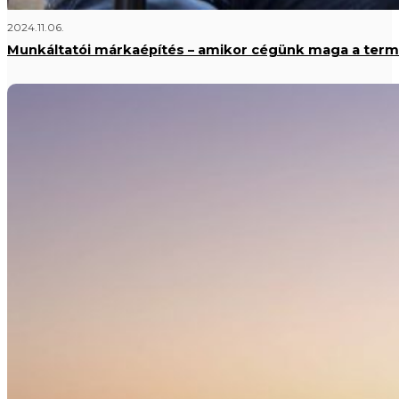
2024.11.06.
Munkáltatói márkaépítés – amikor cégünk maga a ter