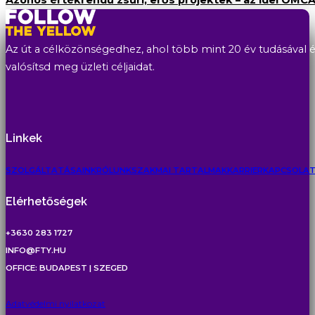
Az út a célközönségedhez, ahol több mint 20 év tudásával és
valósítsd meg üzleti céljaidat.
Linkek
SZOLGÁLTATÁSAINK
RÓLUNK
SZAKMAI TARTALMAK
KARRIER
KAPCSOLA
Elérhetőségek
+3630 283 1727
INFO@FTY.HU
OFFICE: BUDAPEST | SZEGED
Adatvédelmi nyilatkozat