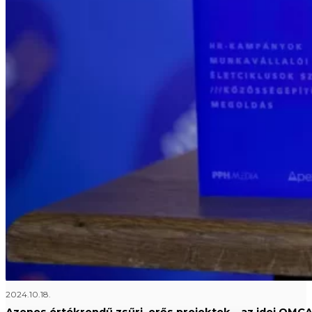
2024.10.18.
Azonos értékrendű zsűri, erős projektek – az idei OMC