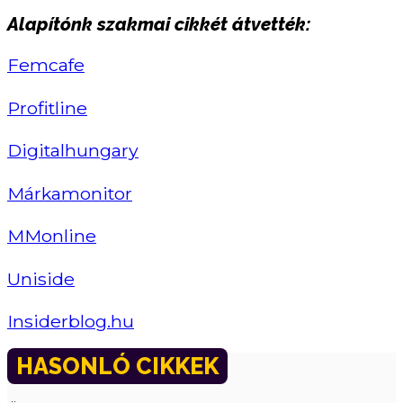
Alapítónk szakmai cikkét átvették:
Femcafe
Profitline
Digitalhungary
Márkamonitor
MMonline
Uniside
Insiderblog.hu
HASONLÓ CIKKEK