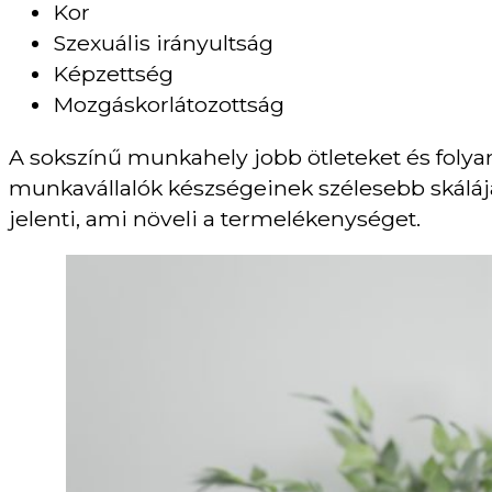
Kor
Szexuális irányultság
Képzettség
Mozgáskorlátozottság
A sokszínű munkahely jobb ötleteket és folya
munkavállalók készségeinek szélesebb skálájá
jelenti, ami növeli a termelékenységet.