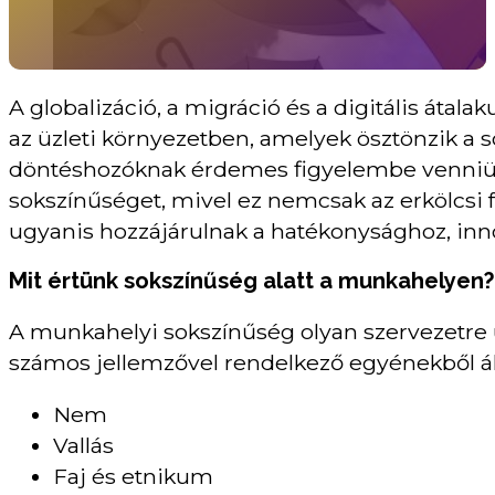
A globalizáció, a migráció és a digitális áta
az üzleti környezetben, amelyek ösztönzik a so
döntéshozóknak érdemes figyelembe venniük 
sokszínűséget, mivel ez nemcsak az erkölcsi f
ugyanis hozzájárulnak a hatékonysághoz, inno
Mit értünk sokszínűség alatt a munkahelyen?
A munkahelyi sokszínűség olyan szervezetre
számos jellemzővel rendelkező egyénekből áll
Nem
Vallás
Faj és etnikum