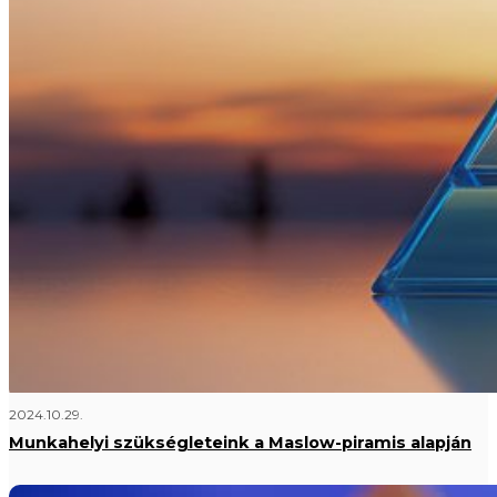
2024.10.29.
Munkahelyi szükségleteink a Maslow-piramis alapján