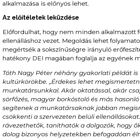
alkalmazása is előnyös lehet.
Az előítéletek leküzdése
Előfordulhat, hogy nem minden alkalmazott f
ellenálláshoz vezet. Megoldás lehet folyamato
megértsék a sokszínűségre irányuló erőfeszít
hatékony DEI magában foglalja az egyének me
Tóth Nagy Péter néhány gyakorlati példát i
kultúrkörökbe. „Érdekes lehet megismertetn
munkatársunkkal. Akár oktatással, akár csapa
sörfőzés, magyar borkóstoló és más hasonló
segítenek a munkatársaknak jobban megism
csökkenti a szervezeten belüli ellenállásoka
rávezethetők, taníthatók a dolgozók, hogy 
dolog bizonyos helyzetekben befogadóan élni,