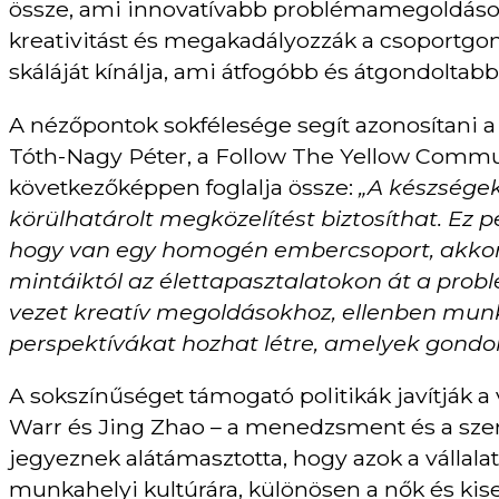
össze, ami innovatívabb problémamegoldások
kreativitást és megakadályozzák a csoportgo
skáláját kínálja, ami átfogóbb és átgondoltab
A nézőpontok sokfélesége segít azonosítani a 
Tóth-Nagy Péter, a Follow The Yellow Communi
következőképpen foglalja össze:
„A készségek
körülhatárolt megközelítést biztosíthat. Ez
hogy van egy homogén embercsoport, akkor v
mintáiktól az élettapasztalatokon át a pro
vezet kreatív megoldásokhoz, ellenben munk
perspektívákat hozhat létre, amelyek gondol
A sokszínűséget támogató politikák javítják a 
Warr és Jing Zhao – a menedzsment és a szer
jegyeznek alátámasztotta, hogy azok a vállala
munkahelyi kultúrára, különösen a nők és kis