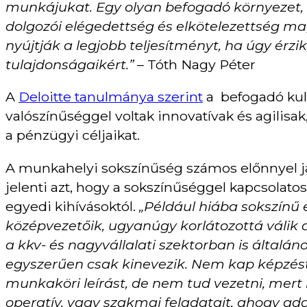
munkájukat. Egy olyan befogadó környezet, 
dolgozói elégedettség és elkötelezettség m
nyújtják a legjobb teljesítményt, ha úgy érzi
tulajdonságaikért.” –
Tóth Nagy Péter
A
Deloitte tanulmánya szerint
a befogadó kult
valószínűséggel voltak innovatívak és agilisak
a pénzügyi céljaikat.
A munkahelyi sokszínűség számos előnnyel j
jelenti azt, hogy a sokszínűséggel kapcsola
egyedi kihívásoktól.
„Például hiába sokszínű 
középvezetőik, ugyanúgy korlátozottá válik a
a kkv- és nagyvállalati szektorban is általán
egyszerűen csak kinevezik. Nem kap képzést, 
munkaköri leírást, de nem tud vezetni, mert
operatív, vagy szakmai feladatait, ahogy add