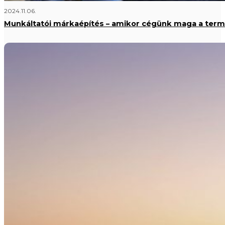
2024.11.06.
Munkáltatói márkaépítés – amikor cégünk maga a ter