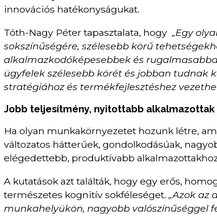
innovációs hatékonyságukat.
Tóth-Nagy Péter tapasztalata, hogy
„Egy olya
sokszínűségére, szélesebb körű tehetségekhez
alkalmazkodóképesebbek és rugalmasabbak 
ügyfelek szélesebb körét és jobban tudnak 
stratégiához és termékfejlesztéshez vezethet
Jobb teljesítmény, nyitottabb alkalmazottak
Ha olyan munkakörnyezetet hozunk létre, ame
változatos hátterűek, gondolkodásúak, nagyob
elégedettebb, produktívabb alkalmazottakhoz
A kutatások azt találták, hogy egy erős, homog
természetes kognitív sokféleséget.
„Azok az 
munkahelyükön, nagyobb valószínűséggel fél