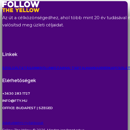
Az út a célközönségedhez, ahol több mint 20 év tudásával és
valósítsd meg üzleti céljaidat.
Linkek
SZOLGÁLTATÁSAINK
RÓLUNK
SZAKMAI TARTALMAK
KARRIER
KAPCSOLA
Elérhetőségek
+3630 283 1727
INFO@FTY.HU
OFFICE: BUDAPEST | SZEGED
Adatvédelmi nyilatkozat
Follow The Yellow © 2026. Minden jog fenntartva