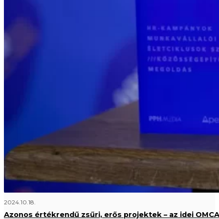
2024.10.18.
Azonos értékrendű zsűri, erős projektek – az idei OMC