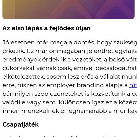
Az első lépés a fejlődés útján
Jó esetben már maga a döntés, hogy szükség 
érkezik. Ez már önmagában jelenthet egyfajta 
eredmények érdeklik a vezetőket, a belső vá
cukorkákat várnak csak, amivel becsalogatha
elkötelezettek, sosem lesz erős a vállalat mu
erre, hiszen az employer branding alapja a
hi
bármilyen szép üzeneteket is közvetítünk a c
valódi e vagy sem. Különösen igaz ez a közép
innen menekülnek el leghamarabb a munkavá
Csapatjáték