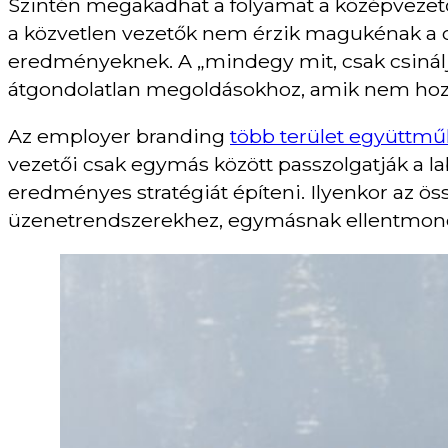
Szintén megakadhat a folyamat a középvezetői
a közvetlen vezetők nem érzik magukénak a cé
eredményeknek. A „mindegy mit, csak csinálj
átgondolatlan megoldásokhoz, amik nem hozna
Az employer branding
több terület együttmű
vezetői csak egymás között passzolgatják a la
eredményes stratégiát építeni. Ilyenkor az ös
üzenetrendszerekhez, egymásnak ellentmond