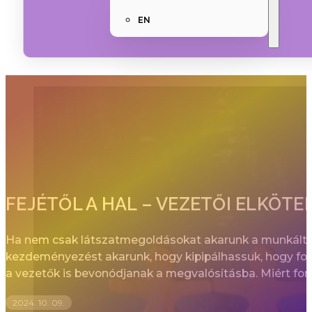
EN
FEJÉTŐL A HAL – VEZETŐI ELKÖT
Ha nem csak látszatmegoldásokat akarunk a munkáltat
kezdeményezést akarunk, hogy kipipálhassuk, hogy fog
a vezetők is bevonódjanak a megvalósításba. Miért fon
2024. 10. 09.