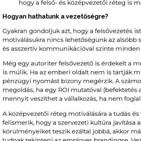
hogy a felső- és középvezetői réteg is 
Hogyan hathatunk a vezetőségre?
Gyakran gondoljuk azt, hogy a felsővezetés i
motiválásukra nincs lehetőségünk az alsóbb 
és asszertív kommunikációval szinte minden v
Még egy autoriter felsővezető is érdekelt a 
is múlik. Ha az emberi oldalt nem is tartják m
pénzügyi nyomást bizony megérzik. A számok
megoldás, ha egy ROI mutatóval (befektetés 
mennyit veszíthet a vállalkozás, ha nem fogla
A középvezetői réteg motiválására a tudás és 
felismerik, hogy a szervezeti kultúra javítása
körülményeiket teszik ezáltal jobbá, akkor má
tudnak tekinteni az employer brandingre. Vez