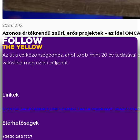
2024.10.18.
Azonos értékrendű zsűri, erős projektek – az idei OMC
Az út a célközönségedhez, ahol több mint 20 év tudásával és
valósítsd meg üzleti céljaidat.
Linkek
SZOLGÁLTATÁSAINK
RÓLUNK
SZAKMAI TARTALMAK
KARRIER
KAPCSOLA
Elérhetőségek
+3630 283 1727