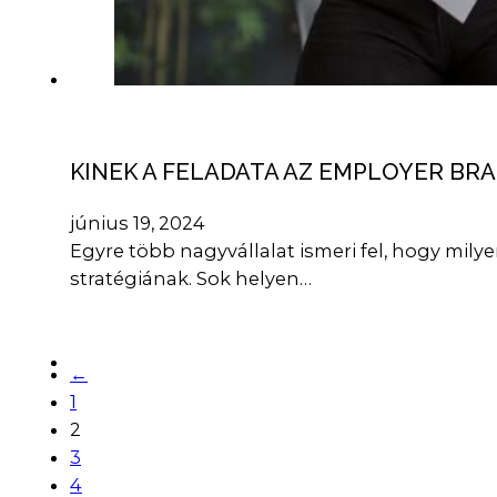
KINEK A FELADATA AZ EMPLOYER BR
június 19, 2024
Egyre több nagyvállalat ismeri fel, hogy mil
stratégiának. Sok helyen…
←
1
2
3
4