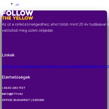
→
Az út a célközönségedhez, ahol több mint 20 év tudásával és
valósítsd meg üzleti céljaidat.
Linkek
SZOLGÁLTATÁSAINK
RÓLUNK
SZAKMAI TARTALMAK
KARRIER
KAPCSOLA
Elérhetőségek
+3630 283 1727
INFO@FTY.HU
OFFICE: BUDAPEST | SZEGED