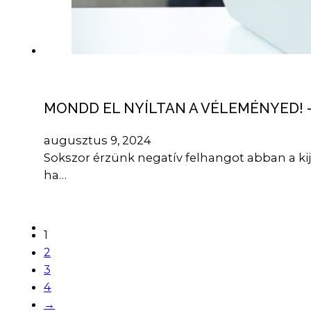
MONDD EL NYÍLTAN A VÉLEMÉNYED! 
augusztus 9, 2024
Sokszor érzünk negatív felhangot abban a ki
ha…
1
2
3
4
→