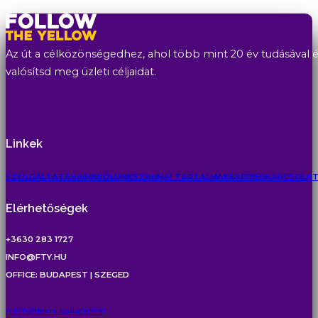
Az út a célközönségedhez, ahol több mint 20 év tudásával és
valósítsd meg üzleti céljaidat.
Linkek
SZOLGÁLTATÁSAINK
RÓLUNK
SZAKMAI TARTALMAK
KARRIER
KAPCSOLA
Elérhetőségek
+3630 283 1727
INFO@FTY.HU
OFFICE: BUDAPEST | SZEGED
Adatvédelmi nyilatkozat